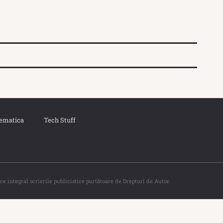
ematica
Tech Stuff
ce integral scrierile publicistice purtătoare de Drepturi de Autor.