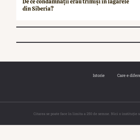
De ce condamnații erau trimiși în lagărele
din Siberia?
Istorie
Care e difer
Citarea se poate face în limita a 250 de semne. Nici o instituţie 