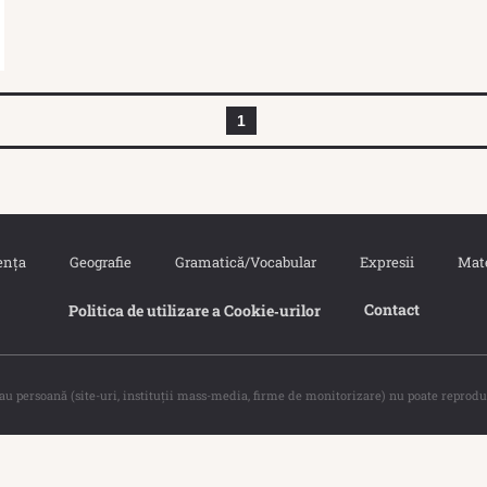
1
ența
Geografie
Gramatică/Vocabular
Expresii
Mat
Contact
Politica de utilizare a Cookie‐urilor
sau persoană (site-uri, instituţii mass-media, firme de monitorizare) nu poate reprodu