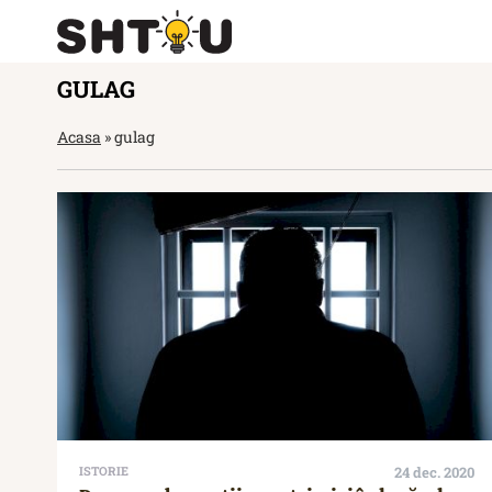
GULAG
Acasa
»
gulag
ISTORIE
24 dec. 2020