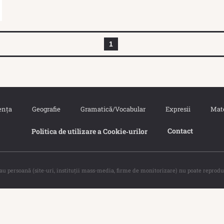
1
ența
Geografie
Gramatică/Vocabular
Expresii
Mat
Contact
Politica de utilizare a Cookie‐urilor
sau persoană (site-uri, instituţii mass-media, firme de monitorizare) nu poate reprodu