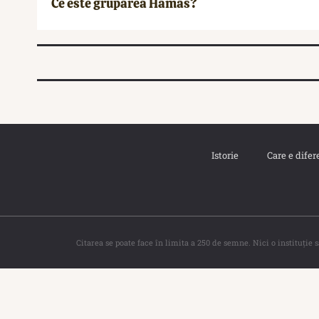
Ce este gruparea Hamas?
Istorie
Care e difer
Citarea se poate face în limita a 250 de semne. Nici o instituţie 