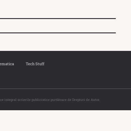
ematica
Tech Stuff
ce integral scrierile publicistice purtătoare de Drepturi de Autor.