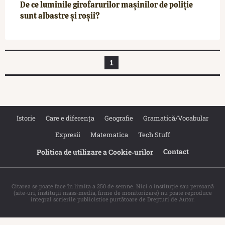
De ce luminile girofarurilor mașinilor de poliție
sunt albastre și roșii?
1
Istorie
Care e diferența
Geografie
Gramatică/Vocabular
Expresii
Matematica
Tech Stuff
Contact
Politica de utilizare a Cookie‐urilor
Citarea se poate face în limita a 250 de semne. Nici o instituţie sau persoană
(site-uri, instituţii mass-media, firme de monitorizare) nu poate reproduce
integral scrierile publicistice purtătoare de Drepturi de Autor.