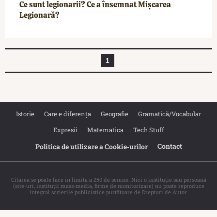
Ce sunt legionarii? Ce a însemnat Mișcarea
Legionară?
1
Istorie
Care e diferența
Geografie
Gramatică/Vocabular
Expresii
Matematica
Tech Stuff
Contact
Politica de utilizare a Cookie‐urilor
Citarea se poate face în limita a 250 de semne. Nici o instituţie sau persoană
(site-uri, instituţii mass-media, firme de monitorizare) nu poate reproduce
integral scrierile publicistice purtătoare de Drepturi de Autor.