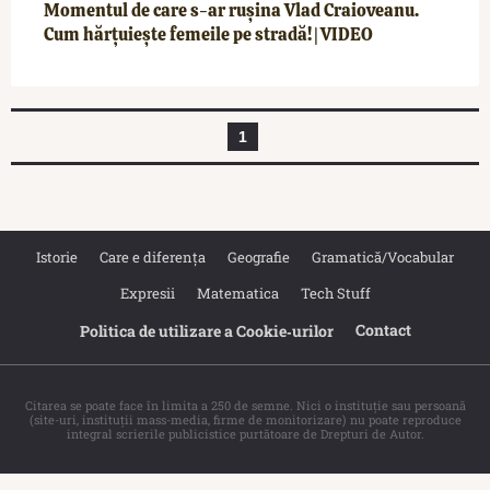
Momentul de care s-ar rușina Vlad Craioveanu.
Cum hărțuiește femeile pe stradă! | VIDEO
1
Istorie
Care e diferența
Geografie
Gramatică/Vocabular
Expresii
Matematica
Tech Stuff
Contact
Politica de utilizare a Cookie‐urilor
Citarea se poate face în limita a 250 de semne. Nici o instituţie sau persoană
(site-uri, instituţii mass-media, firme de monitorizare) nu poate reproduce
integral scrierile publicistice purtătoare de Drepturi de Autor.