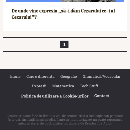
De unde vine expresia „să-i dăm Cezarului ce-i al
Cezarului”?
1
Istorie
Care e diferența
Geografie
Gramatică/Vocabular
Expresii
Matematica
Tech Stuff
Contact
Politica de utilizare a Cookie‐urilor
Citarea se poate face în limita a 250 de semne. Nici o instituţie sau persoană
(site-uri, instituţii mass-media, firme de monitorizare) nu poate reproduce
integral scrierile publicistice purtătoare de Drepturi de Autor.