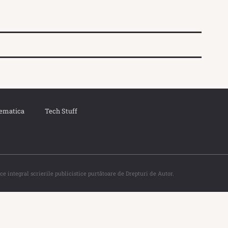
ematica
Tech Stuff
ce integral scrierile publicistice purtătoare de Drepturi de Autor.