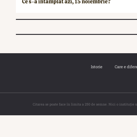
Ce s-a întâmplat azi, 15 noiembrie?
Istorie
Care e difer
Citarea se poate face în limita a 250 de semne. Nici o instituţie 