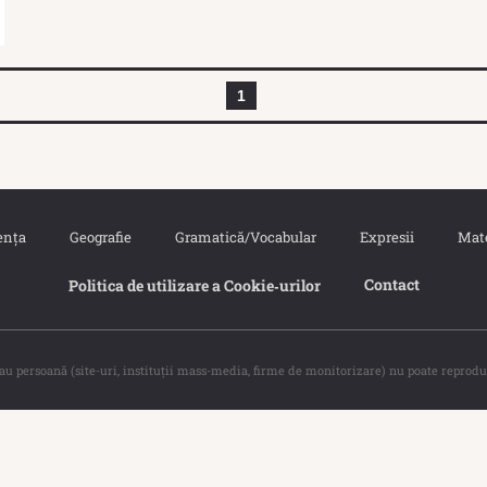
1
ența
Geografie
Gramatică/Vocabular
Expresii
Mat
Contact
Politica de utilizare a Cookie‐urilor
sau persoană (site-uri, instituţii mass-media, firme de monitorizare) nu poate reprodu