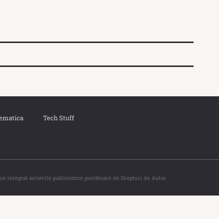
ematica
Tech Stuff
ce integral scrierile publicistice purtătoare de Drepturi de Autor.