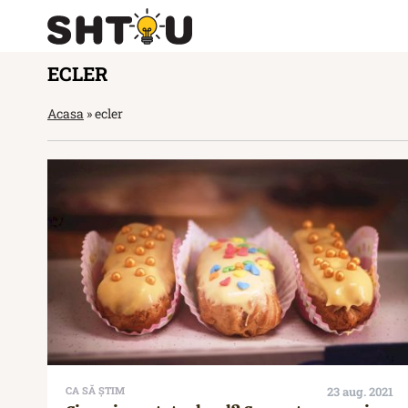
ECLER
Acasa
»
ecler
CA SĂ ȘTIM
23 aug. 2021