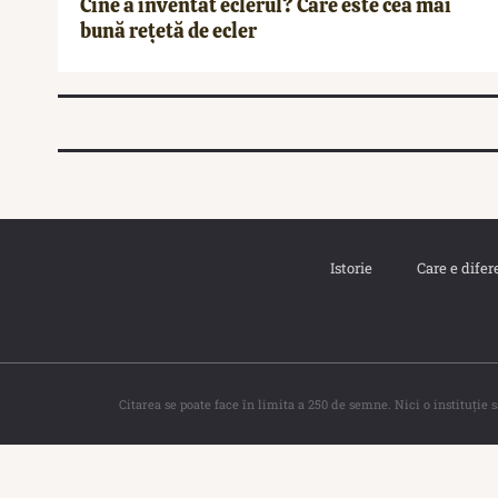
Cine a inventat eclerul? Care este cea mai
bună rețetă de ecler
Istorie
Care e difer
Citarea se poate face în limita a 250 de semne. Nici o instituţie 