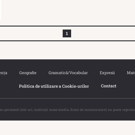
1
ența
Geografie
Gramatică/Vocabular
Expresii
Mat
Contact
Politica de utilizare a Cookie‐urilor
sau persoană (site-uri, instituţii mass-media, firme de monitorizare) nu poate reprodu