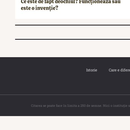
Ce este de fapt deochiul? Funcționează sau
este o invenție?
Istorie
Care e difer
Citarea se poate face în limita a 250 de semne. Nici o instituţie 