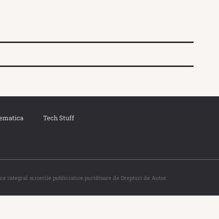
ematica
Tech Stuff
ce integral scrierile publicistice purtătoare de Drepturi de Autor.