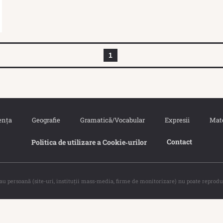
1
ența
Geografie
Gramatică/Vocabular
Expresii
Mat
Contact
Politica de utilizare a Cookie‐urilor
sau persoană (site-uri, instituţii mass-media, firme de monitorizare) nu poate reprodu