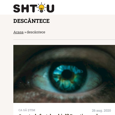
DESCÂNTECE
Acasa
»
descântece
CA SĂ ȘTIM
26 aug. 2020