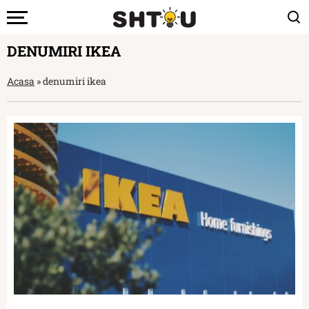
DENUMIRI IKEA
Acasa
»
denumiri ikea