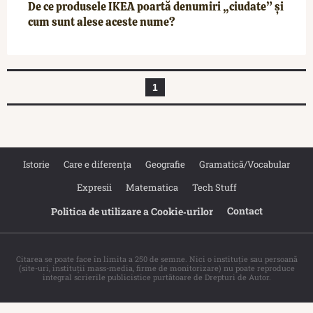
De ce produsele IKEA poartă denumiri „ciudate” și
cum sunt alese aceste nume?
1
Istorie
Care e diferența
Geografie
Gramatică/Vocabular
Expresii
Matematica
Tech Stuff
Contact
Politica de utilizare a Cookie‐urilor
Citarea se poate face în limita a 250 de semne. Nici o instituţie sau persoană
(site-uri, instituţii mass-media, firme de monitorizare) nu poate reproduce
integral scrierile publicistice purtătoare de Drepturi de Autor.