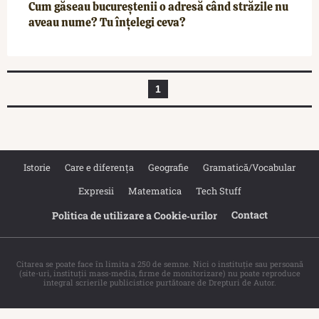
Cum găseau bucureștenii o adresă când străzile nu
aveau nume? Tu înțelegi ceva?
1
Istorie
Care e diferența
Geografie
Gramatică/Vocabular
Expresii
Matematica
Tech Stuff
Contact
Politica de utilizare a Cookie‐urilor
Citarea se poate face în limita a 250 de semne. Nici o instituţie sau persoană
(site-uri, instituţii mass-media, firme de monitorizare) nu poate reproduce
integral scrierile publicistice purtătoare de Drepturi de Autor.