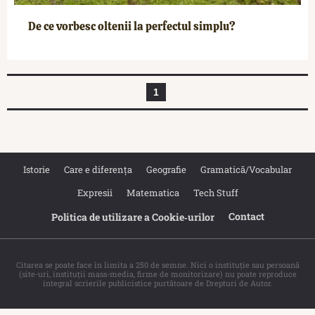
De ce vorbesc oltenii la perfectul simplu?
1
Istorie
Care e diferența
Geografie
Gramatică/Vocabular
Expresii
Matematica
Tech Stuff
Contact
Politica de utilizare a Cookie‐urilor
Citarea se poate face în limita a 250 de semne. Nici o instituţie sau persoană
(site-uri, instituţii mass-media, firme de monitorizare) nu poate reproduce
integral scrierile publicistice purtătoare de Drepturi de Autor.