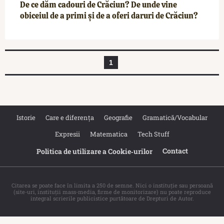
De ce dăm cadouri de Crăciun? De unde vine
obiceiul de a primi și de a oferi daruri de Crăciun?
1
Istorie
Care e diferența
Geografie
Gramatică/Vocabular
Expresii
Matematica
Tech Stuff
Contact
Politica de utilizare a Cookie‐urilor
Citarea se poate face în limita a 250 de semne. Nici o instituţie sau persoană
(site-uri, instituţii mass-media, firme de monitorizare) nu poate reproduce
integral scrierile publicistice purtătoare de Drepturi de Autor.