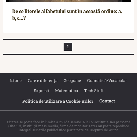
De ce literele alfabetului sunt în această ordine: a,
b, c…?
1
Istorie
Care e diferența
Geografie
Gramatică/Vocabular
Expresii
Matematica
Tech Stuff
Contact
Politica de utilizare a Cookie‐urilor
Citarea se poate face în limita a 250 de semne. Nici o instituţie sau persoană
(site-uri, instituţii mass-media, firme de monitorizare) nu poate reproduce
integral scrierile publicistice purtătoare de Drepturi de Autor.