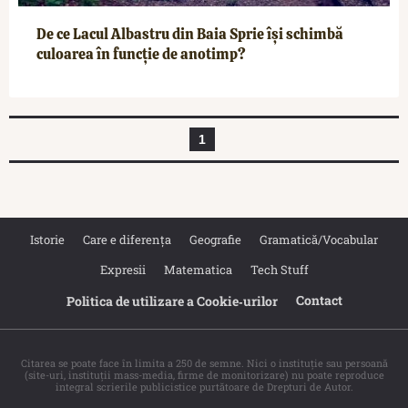
De ce Lacul Albastru din Baia Sprie își schimbă
culoarea în funcție de anotimp?
1
Istorie
Care e diferența
Geografie
Gramatică/Vocabular
Expresii
Matematica
Tech Stuff
Contact
Politica de utilizare a Cookie‐urilor
Citarea se poate face în limita a 250 de semne. Nici o instituţie sau persoană
(site-uri, instituţii mass-media, firme de monitorizare) nu poate reproduce
integral scrierile publicistice purtătoare de Drepturi de Autor.