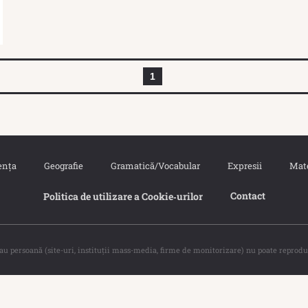
1
ența
Geografie
Gramatică/Vocabular
Expresii
Mat
Contact
Politica de utilizare a Cookie‐urilor
sau persoană (site-uri, instituţii mass-media, firme de monitorizare) nu poate reprodu