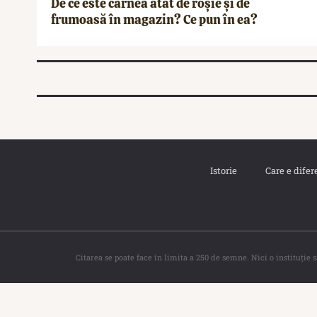
De ce este carnea atât de roșie și de
frumoasă în magazin? Ce pun în ea?
Istorie
Care e difer
Citarea se poate face în limita a 250 de semne. Nici o instituţie 