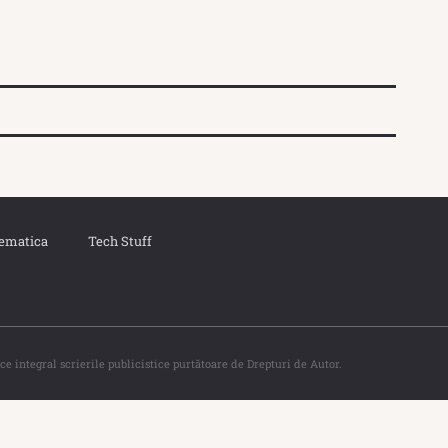
ematica
Tech Stuff
ce integral scrierile publicistice purtătoare de Drepturi de Autor.