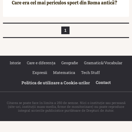
Care era cel mai periculos sport din Roma antică?
1
Istorie
Care e diferența
Geografie
Gramatică/Vocabular
Expresii
Matematica
Tech Stuff
Contact
Politica de utilizare a Cookie‐urilor
Citarea se poate face în limita a 250 de semne. Nici o instituţie sau persoană
(site-uri, instituţii mass-media, firme de monitorizare) nu poate reproduce
integral scrierile publicistice purtătoare de Drepturi de Autor.