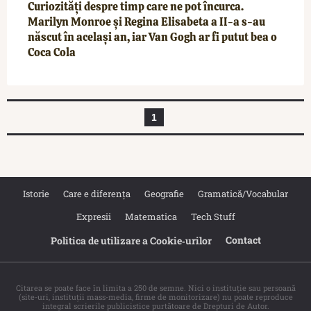
Curiozități despre timp care ne pot încurca.
Marilyn Monroe și Regina Elisabeta a II-a s-au
născut în același an, iar Van Gogh ar fi putut bea o
Coca Cola
1
Istorie
Care e diferența
Geografie
Gramatică/Vocabular
Expresii
Matematica
Tech Stuff
Contact
Politica de utilizare a Cookie‐urilor
Citarea se poate face în limita a 250 de semne. Nici o instituţie sau persoană
(site-uri, instituţii mass-media, firme de monitorizare) nu poate reproduce
integral scrierile publicistice purtătoare de Drepturi de Autor.