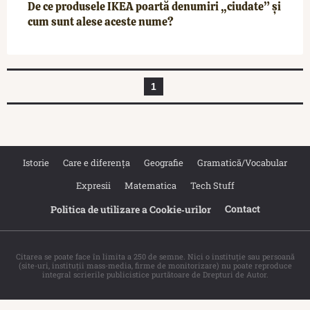
De ce produsele IKEA poartă denumiri „ciudate” și
cum sunt alese aceste nume?
1
Istorie
Care e diferența
Geografie
Gramatică/Vocabular
Expresii
Matematica
Tech Stuff
Contact
Politica de utilizare a Cookie‐urilor
Citarea se poate face în limita a 250 de semne. Nici o instituţie sau persoană
(site-uri, instituţii mass-media, firme de monitorizare) nu poate reproduce
integral scrierile publicistice purtătoare de Drepturi de Autor.