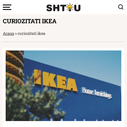
CURIOZITATI IKEA
Acasa
»
curiozitati ikea