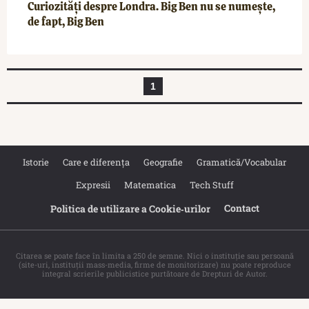
Curiozități despre Londra. Big Ben nu se numește,
de fapt, Big Ben
1
Istorie
Care e diferența
Geografie
Gramatică/Vocabular
Expresii
Matematica
Tech Stuff
Contact
Politica de utilizare a Cookie‐urilor
Citarea se poate face în limita a 250 de semne. Nici o instituţie sau persoană
(site-uri, instituţii mass-media, firme de monitorizare) nu poate reproduce
integral scrierile publicistice purtătoare de Drepturi de Autor.