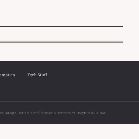
ematica
Tech Stuff
ce integral scrierile publicistice purtătoare de Drepturi de Autor.