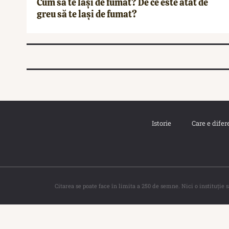
Cum să te lași de fumat? De ce este atât de
greu să te lași de fumat?
Istorie
Care e difer
Citarea se poate face în limita a 250 de semne. Nici o instituţie 