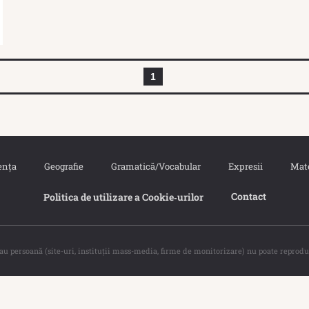
1
ența
Geografie
Gramatică/Vocabular
Expresii
Mat
Contact
Politica de utilizare a Cookie‐urilor
sau persoană (site-uri, instituţii mass-media, firme de monitorizare) nu poate reprodu