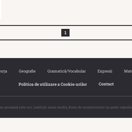
1
ența
Geografie
Gramatică/Vocabular
Expresii
Mat
Contact
Politica de utilizare a Cookie‐urilor
sau persoană (site-uri, instituţii mass-media, firme de monitorizare) nu poate reprodu