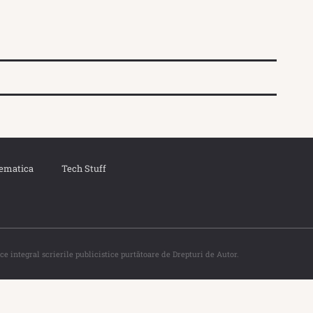
ematica
Tech Stuff
ce integral scrierile publicistice purtătoare de Drepturi de Autor.