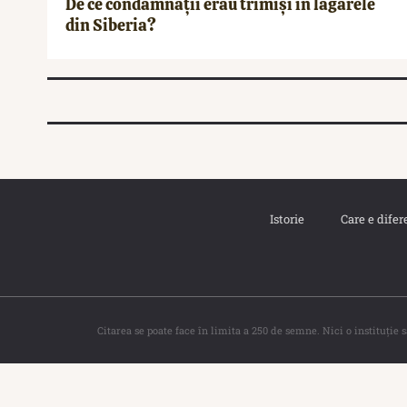
De ce condamnații erau trimiși în lagărele
din Siberia?
Istorie
Care e difer
Citarea se poate face în limita a 250 de semne. Nici o instituţie 