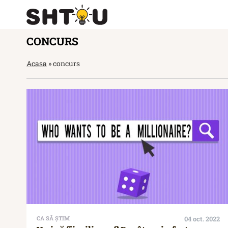
CONCURS
Acasa
»
concurs
CA SĂ ȘTIM
04 oct. 2022