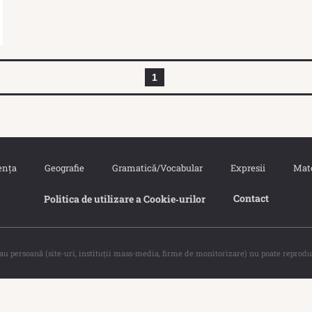
1
ența
Geografie
Gramatică/Vocabular
Expresii
Mat
Contact
Politica de utilizare a Cookie‐urilor
sau persoană (site-uri, instituţii mass-media, firme de monitorizare) nu poate reprodu