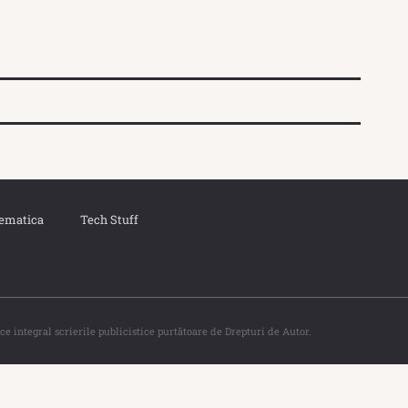
ematica
Tech Stuff
ce integral scrierile publicistice purtătoare de Drepturi de Autor.