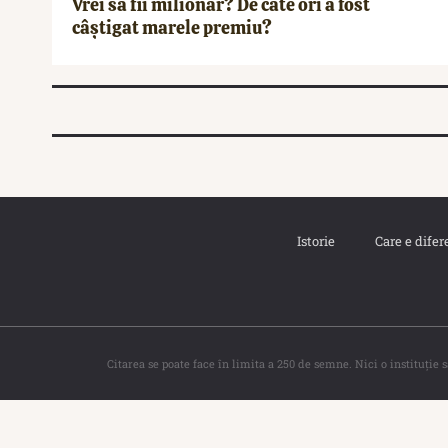
Vrei să fii milionar? De câte ori a fost
câștigat marele premiu?
Istorie
Care e difer
Citarea se poate face în limita a 250 de semne. Nici o instituţie 