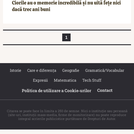
Ciorile au o memorie incredibilă și nu uită fețe nici
dacă trec ani buni
1
Istorie
Care e diferența
Geografie
Gramatică/Vocabular
Expresii
Matematica
Tech Stuff
Contact
Politica de utilizare a Cookie‐urilor
Citarea se poate face în limita a 250 de semne. Nici o instituţie sau persoană
(site-uri, instituţii mass-media, firme de monitorizare) nu poate reproduce
integral scrierile publicistice purtătoare de Drepturi de Autor.