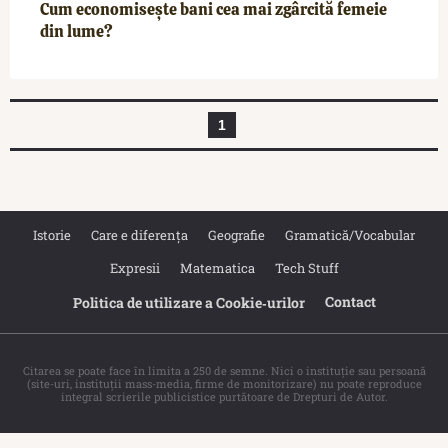
Cum economisește bani cea mai zgârcită femeie
din lume?
1
Istorie
Care e diferența
Geografie
Gramatică/Vocabular
Expresii
Matematica
Tech Stuff
Contact
Politica de utilizare a Cookie‐urilor
Citarea se poate face în limita a 250 de semne. Nici o instituţie sau persoană
(site-uri, instituţii mass-media, firme de monitorizare) nu poate reproduce
integral scrierile publicistice purtătoare de Drepturi de Autor.