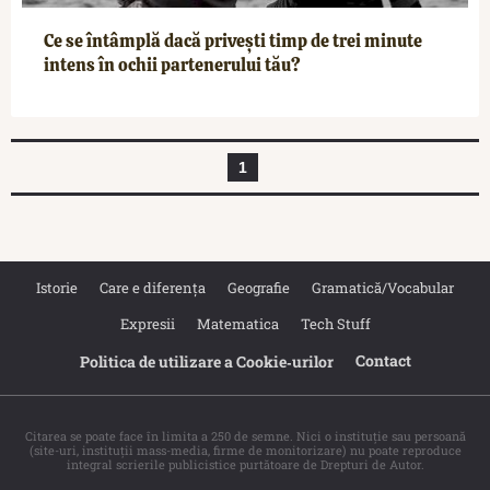
Ce se întâmplă dacă privești timp de trei minute
intens în ochii partenerului tău?
1
Istorie
Care e diferența
Geografie
Gramatică/Vocabular
Expresii
Matematica
Tech Stuff
Contact
Politica de utilizare a Cookie‐urilor
Citarea se poate face în limita a 250 de semne. Nici o instituţie sau persoană
(site-uri, instituţii mass-media, firme de monitorizare) nu poate reproduce
integral scrierile publicistice purtătoare de Drepturi de Autor.