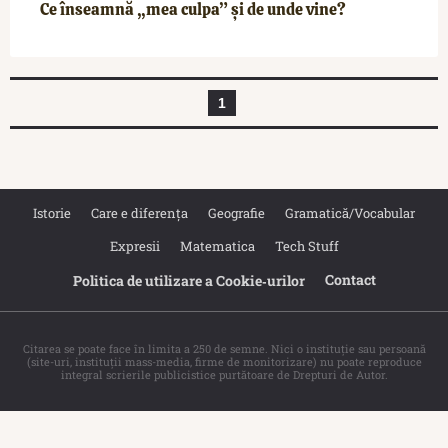
Ce înseamnă „mea culpa” și de unde vine?
1
Istorie
Care e diferența
Geografie
Gramatică/Vocabular
Expresii
Matematica
Tech Stuff
Contact
Politica de utilizare a Cookie‐urilor
Citarea se poate face în limita a 250 de semne. Nici o instituţie sau persoană
(site-uri, instituţii mass-media, firme de monitorizare) nu poate reproduce
integral scrierile publicistice purtătoare de Drepturi de Autor.