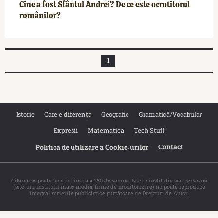
Cine a fost Sfântul Andrei? De ce este ocrotitorul
românilor?
1
Istorie
Care e diferența
Geografie
Gramatică/Vocabular
Expresii
Matematica
Tech Stuff
Contact
Politica de utilizare a Cookie‐urilor
Citarea se poate face în limita a 250 de semne. Nici o instituţie sau persoană
(site-uri, instituţii mass-media, firme de monitorizare) nu poate reproduce
integral scrierile publicistice purtătoare de Drepturi de Autor.