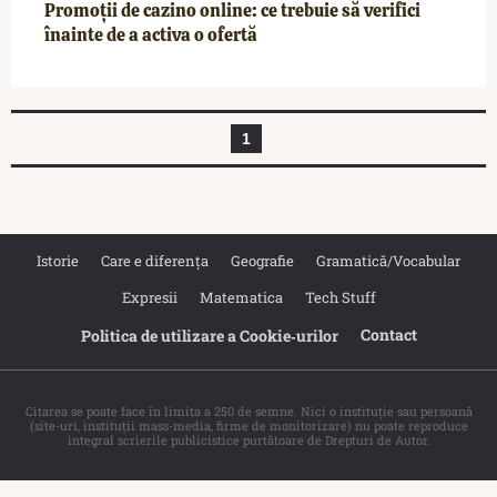
Promoții de cazino online: ce trebuie să verifici
înainte de a activa o ofertă
1
Istorie
Care e diferența
Geografie
Gramatică/Vocabular
Expresii
Matematica
Tech Stuff
Contact
Politica de utilizare a Cookie‐urilor
Citarea se poate face în limita a 250 de semne. Nici o instituţie sau persoană
(site-uri, instituţii mass-media, firme de monitorizare) nu poate reproduce
integral scrierile publicistice purtătoare de Drepturi de Autor.