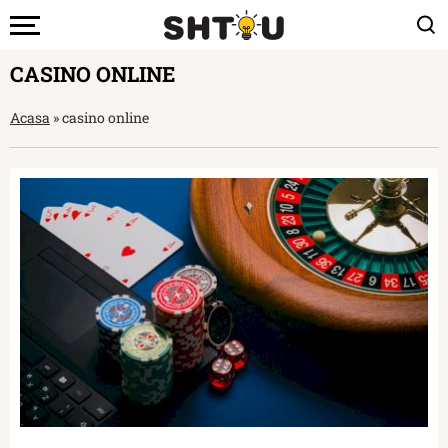
CASINO ONLINE
Acasa
»
casino online