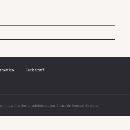
ematica
Tech Stuff
ce integral scrierile publicistice purtătoare de Drepturi de Autor.