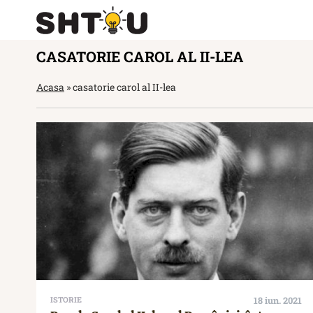
CASATORIE CAROL AL II-LEA
Acasa
»
casatorie carol al II-lea
ISTORIE
18 iun. 2021