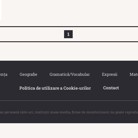
1
ența
Geografie
Gramatică/Vocabular
Expresii
Mat
Contact
Politica de utilizare a Cookie‐urilor
sau persoană (site-uri, instituţii mass-media, firme de monitorizare) nu poate reprodu