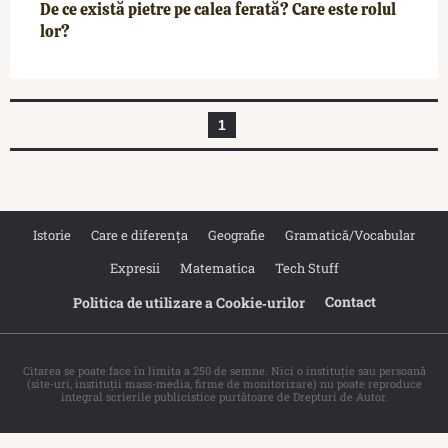
De ce există pietre pe calea ferată? Care este rolul
lor?
1
Istorie
Care e diferența
Geografie
Gramatică/Vocabular
Expresii
Matematica
Tech Stuff
Contact
Politica de utilizare a Cookie‐urilor
Citarea se poate face în limita a 250 de semne. Nici o instituţie sau persoană
(site-uri, instituţii mass-media, firme de monitorizare) nu poate reproduce
integral scrierile publicistice purtătoare de Drepturi de Autor.