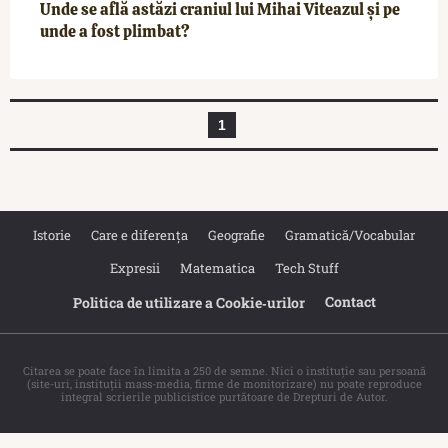
Unde se află astăzi craniul lui Mihai Viteazul și pe
unde a fost plimbat?
1
Istorie
Care e diferența
Geografie
Gramatică/Vocabular
Expresii
Matematica
Tech Stuff
Contact
Politica de utilizare a Cookie‐urilor
Citarea se poate face în limita a 250 de semne. Nici o instituţie sau persoană
(site-uri, instituţii mass-media, firme de monitorizare) nu poate reproduce
integral scrierile publicistice purtătoare de Drepturi de Autor.