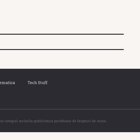
ematica
Tech Stuff
ce integral scrierile publicistice purtătoare de Drepturi de Autor.