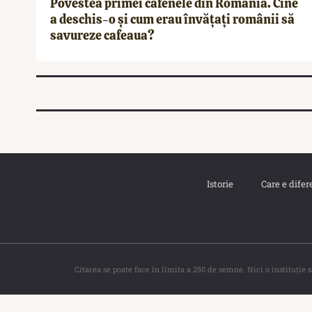
Povestea primei cafenele din România. Cine
a deschis-o și cum erau învățați românii să
savureze cafeaua?
Istorie
Care e difer
Citarea se poate face în limita a 250 de semne. Nici o instituţie 