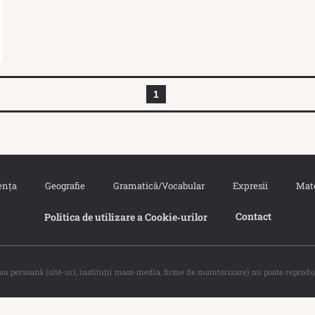
1
ența
Geografie
Gramatică/Vocabular
Expresii
Mat
Contact
Politica de utilizare a Cookie‐urilor
sau persoană (site-uri, instituţii mass-media, firme de monitorizare) nu poate reprodu