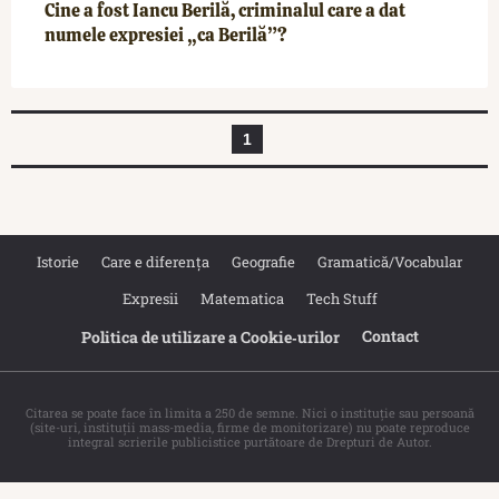
Cine a fost Iancu Berilă, criminalul care a dat
numele expresiei „ca Berilă”?
1
Istorie
Care e diferența
Geografie
Gramatică/Vocabular
Expresii
Matematica
Tech Stuff
Contact
Politica de utilizare a Cookie‐urilor
Citarea se poate face în limita a 250 de semne. Nici o instituţie sau persoană
(site-uri, instituţii mass-media, firme de monitorizare) nu poate reproduce
integral scrierile publicistice purtătoare de Drepturi de Autor.