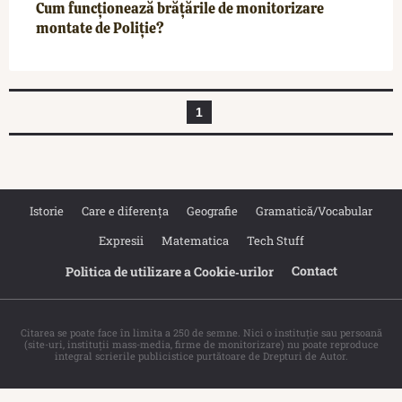
Cum funcționează brățările de monitorizare
montate de Poliție?
1
Istorie
Care e diferența
Geografie
Gramatică/Vocabular
Expresii
Matematica
Tech Stuff
Contact
Politica de utilizare a Cookie‐urilor
Citarea se poate face în limita a 250 de semne. Nici o instituţie sau persoană
(site-uri, instituţii mass-media, firme de monitorizare) nu poate reproduce
integral scrierile publicistice purtătoare de Drepturi de Autor.