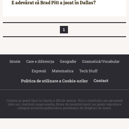
E adevărat că Brad Pitt a jucat în Dallas?
1
Istorie
Care e diferența
Geografie
Gramatică/Vocabular
Expresii
Matematica
Tech Stuff
Contact
Politica de utilizare a Cookie‐urilor
Citarea se poate face în limita a 250 de semne. Nici o instituţie sau persoană
(site-uri, instituţii mass-media, firme de monitorizare) nu poate reproduce
integral scrierile publicistice purtătoare de Drepturi de Autor.