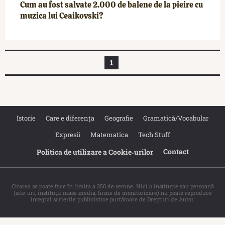
Cum au fost salvate 2.000 de balene de la pieire cu
muzica lui Ceaikovski?
1
Istorie
Care e diferența
Geografie
Gramatică/Vocabular
Expresii
Matematica
Tech Stuff
Contact
Politica de utilizare a Cookie‐urilor
Citarea se poate face în limita a 250 de semne. Nici o instituţie sau persoană
(site-uri, instituţii mass-media, firme de monitorizare) nu poate reproduce
integral scrierile publicistice purtătoare de Drepturi de Autor.