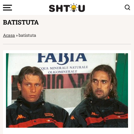
BATISTUTA
Acasa
»
batistuta