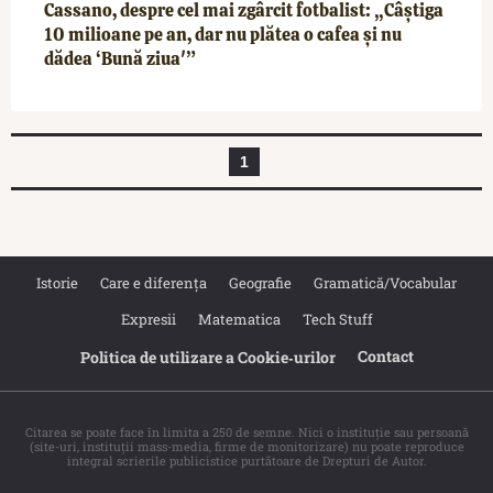
Cassano, despre cel mai zgârcit fotbalist: „Câștiga
10 milioane pe an, dar nu plătea o cafea și nu
dădea ‘Bună ziua'”
1
Istorie
Care e diferența
Geografie
Gramatică/Vocabular
Expresii
Matematica
Tech Stuff
Contact
Politica de utilizare a Cookie‐urilor
Citarea se poate face în limita a 250 de semne. Nici o instituţie sau persoană
(site-uri, instituţii mass-media, firme de monitorizare) nu poate reproduce
integral scrierile publicistice purtătoare de Drepturi de Autor.