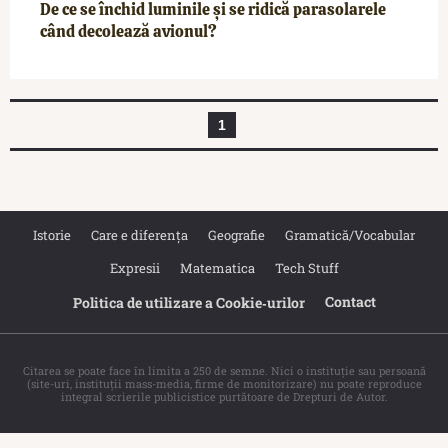
De ce se închid luminile și se ridică parasolarele
când decolează avionul?
1
Istorie
Care e diferența
Geografie
Gramatică/Vocabular
Expresii
Matematica
Tech Stuff
Contact
Politica de utilizare a Cookie‐urilor
Citarea se poate face în limita a 250 de semne. Nici o instituţie sau persoană
(site-uri, instituţii mass-media, firme de monitorizare) nu poate reproduce
integral scrierile publicistice purtătoare de Drepturi de Autor.