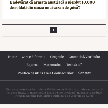
E adevărat că armata austriacă a pierdut 10.000
de soldați din cauza unui cazan de țuică?
1
Istorie
Care e diferența
Geografie
Gramatică/Vocabular
Expresii
Matematica
Tech Stuff
Contact
Politica de utilizare a Cookie‐urilor
Citarea se poate face în limita a 250 de semne. Nici o instituţie sau persoană
(site-uri, instituţii mass-media, firme de monitorizare) nu poate reproduce
integral scrierile publicistice purtătoare de Drepturi de Autor.