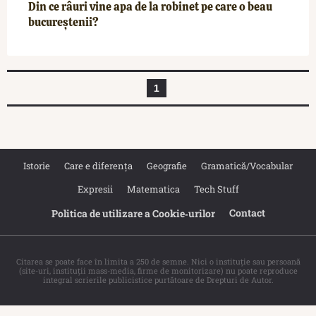
Din ce râuri vine apa de la robinet pe care o beau
bucureștenii?
1
Istorie
Care e diferența
Geografie
Gramatică/Vocabular
Expresii
Matematica
Tech Stuff
Contact
Politica de utilizare a Cookie‐urilor
Citarea se poate face în limita a 250 de semne. Nici o instituţie sau persoană
(site-uri, instituţii mass-media, firme de monitorizare) nu poate reproduce
integral scrierile publicistice purtătoare de Drepturi de Autor.