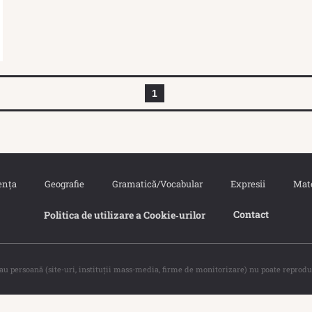
1
ența
Geografie
Gramatică/Vocabular
Expresii
Mat
Contact
Politica de utilizare a Cookie‐urilor
sau persoană (site-uri, instituţii mass-media, firme de monitorizare) nu poate reprodu