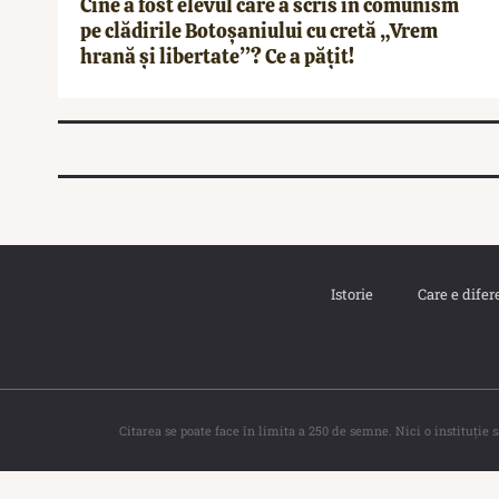
Cine a fost elevul care a scris în comunism
pe clădirile Botoșaniului cu cretă „Vrem
hrană și libertate”? Ce a pățit!
Istorie
Care e difer
Citarea se poate face în limita a 250 de semne. Nici o instituţie 