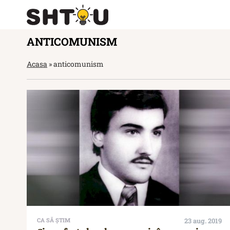
ANTICOMUNISM
Acasa
»
anticomunism
CA SĂ ȘTIM
23 aug. 2019