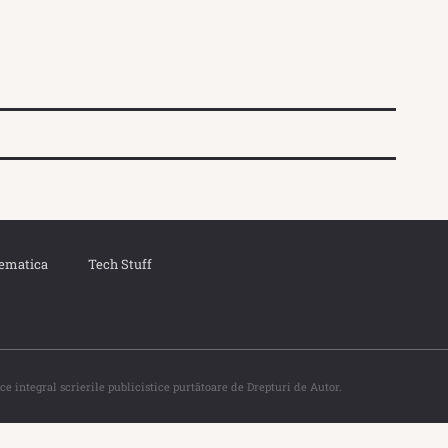
ematica
Tech Stuff
ce integral scrierile publicistice purtătoare de Drepturi de Autor.