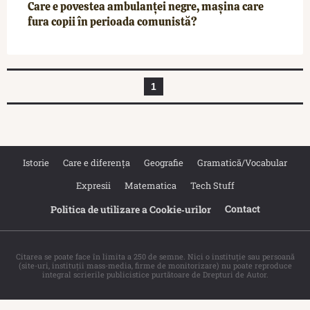
Care e povestea ambulanței negre, mașina care
fura copii în perioada comunistă?
1
Istorie
Care e diferența
Geografie
Gramatică/Vocabular
Expresii
Matematica
Tech Stuff
Contact
Politica de utilizare a Cookie‐urilor
Citarea se poate face în limita a 250 de semne. Nici o instituţie sau persoană
(site-uri, instituţii mass-media, firme de monitorizare) nu poate reproduce
integral scrierile publicistice purtătoare de Drepturi de Autor.