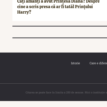
Câți amanți a avut Prințesa Diana? Despre
cine a scris presa că ar fi tatăl Prințului
Harry?
Istorie
Care e difer
Citarea se poate face în limita a 250 de semne. Nici o instituţie 