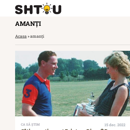
AMANȚI
Acasa
»
amanți
CA SĂ ȘTIM
15 dec. 2022