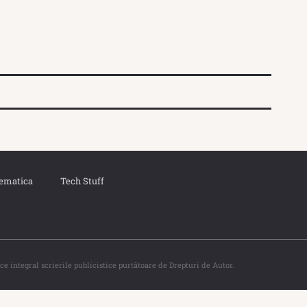
ematica
Tech Stuff
ce integral scrierile publicistice purtătoare de Drepturi de Autor.