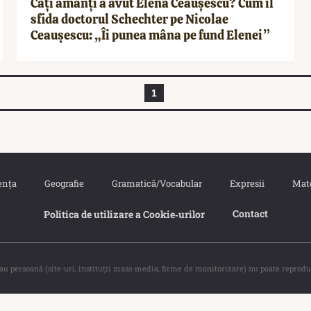
Câți amanți a avut Elena Ceaușescu? Cum îl
sfida doctorul Schechter pe Nicolae
Ceaușescu: „Îi punea mâna pe fund Elenei”
1
ența
Geografie
Gramatică/Vocabular
Expresii
Mat
Contact
Politica de utilizare a Cookie‐urilor
sau persoană (site-uri, instituţii mass-media, firme de monitorizare) nu poate reprodu