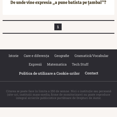
De unde vine expresia „a pune batista pe țambal”?
1
Istorie
Care e diferența
Geografie
Gramatică/Vocabular
Expresii
Matematica
Tech Stuff
Contact
Politica de utilizare a Cookie‐urilor
Citarea se poate face în limita a 250 de semne. Nici o instituţie sau persoană
(site-uri, instituţii mass-media, firme de monitorizare) nu poate reproduce
integral scrierile publicistice purtătoare de Drepturi de Autor.