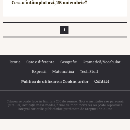
Ce s-a întâmplat azi, 25 noiembrie?
1
Istorie
Care e diferența
Geografie
Gramatică/Vocabular
Expresii
Matematica
Tech Stuff
Contact
Politica de utilizare a Cookie‐urilor
Citarea se poate face în limita a 250 de semne. Nici o instituţie sau persoană
(site-uri, instituţii mass-media, firme de monitorizare) nu poate reproduce
integral scrierile publicistice purtătoare de Drepturi de Autor.