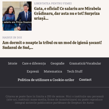
LIBERTATEA PENTRU FEMEI
Gata, e oficial! Ce salariu are Mirabela
Grădinaru, dar asta nu e tot! Surpriza
uriașă...
HAIHUI IN DOI
Am dormit o noapte la tribul cu un mod de igienă șocant!
Sudanul de Sud,...
Istorie
Care e diferența
Geografie
Gramatică/Vocabular
Expresii
Matematica
Tech Stuff
Contact
Politica de utilizare a Cookie‐urilor
Citarea se poate face în limita a 250 de semne. Nici o instituţie sau persoană
(site-uri, instituţii mass-media, firme de monitorizare) nu poate reproduce
integral scrierile publicistice purtătoare de Drepturi de Autor.