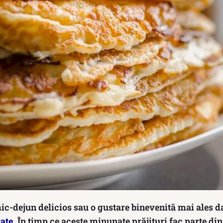
 mic-dejun delicios sau o gustare binevenită mai ales d
rate
. În timp ce aceste minunate prăjituri fac parte di