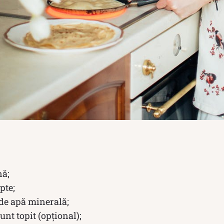
nă;
pte;
de apă minerală;
unt topit (opțional);