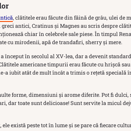
lor
ntică
, clătitele erau făcute din făină de grâu, ulei de 
i greci antici, Cratinus și Magnes au scris despre clătit
ionează chiar în celebrele sale piese. În timpul Renaș
ate cu mirodenii, apă de trandafiri, sherry și mere.
 a început în secolul al XV-lea, dar a devenit standar
 Clătitele americane timpurii erau făcute cu hrișcă sa
-a iubit atât de mult încât a trimis o rețetă specială î
ulte forme, dimensiuni și arome diferite. Pot fi dulci, 
ri, dar toate sunt delicioase! Sunt servite la micul de
 ele există peste tot în lume și se pare că fiecare cult