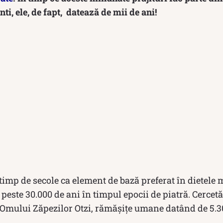
i, ele, de fapt, datează de mii de ani!
 timp de secole ca element de bază preferat în dietele 
peste 30.000 de ani în timpul epocii de piatră. Cercetă
 Omului Zăpezilor Otzi, rămășițe umane datând de 5.3