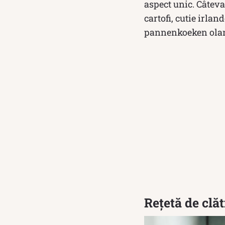
aspect unic. Câteva
cartofi, cutie irla
pannenkoeken ola
Rețetă de clăt