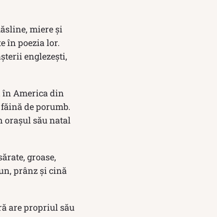
măsline, miere și
e în poezia lor.
terii englezești,
d în America din
u făină de porumb.
n orașul său natal
sărate, groase,
jun, prânz și cină
ură are propriul său