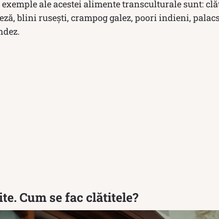
 exemple ale acestei alimente transculturale sunt: clăt
ndeză, blini rusești, crampog galez, poori indieni, pala
ndez.
ite. Cum se fac clătitele?