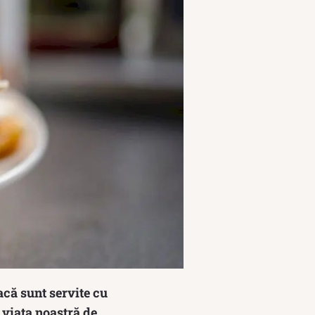
acă sunt servite cu
n viața noastră de