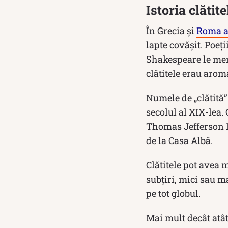
Istoria clătite
În Grecia și
Roma a
lapte covășit. Poeți
Shakespeare le menț
clătitele erau arom
Numele de „clătită”
secolul al XIX-lea.
Thomas Jefferson le
de la Casa Albă.
Clătitele pot avea m
subțiri, mici sau ma
pe tot globul.
Mai mult decât atât,