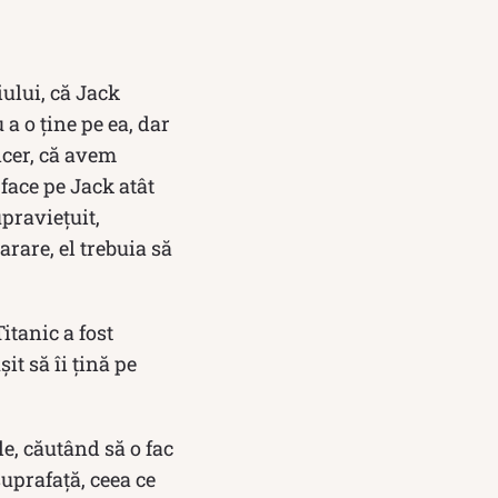
iului, că Jack
 a o ţine pe ea, dar
ncer, că avem
 face pe Jack atât
upravieţuit,
arare, el trebuia să
itanic a fost
it să îi țină pe
e, căutând să o fac
suprafaţă, ceea ce