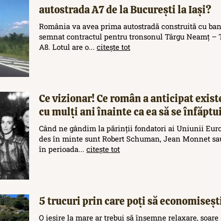
autostrada A7 de la București la Iași?
România va avea prima autostradă construită cu ban
semnat contractul pentru tronsonul Târgu Neamț – T
A8. Lotul are o...
citește tot
Ce vizionar! Ce român a anticipat exis
cu mulți ani înainte ca ea să se înfăptu
Când ne gândim la părinții fondatori ai Uniunii Eur
des în minte sunt Robert Schuman, Jean Monnet sau
în perioada...
citește tot
5 trucuri prin care poți să economisești
O ieșire la mare ar trebui să însemne relaxare, soare 