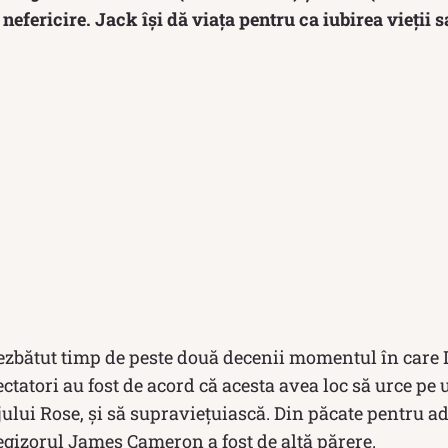
 nefericire. Jack își dă viața pentru ca iubirea vieții s
dezbătut timp de peste două decenii momentul în care 
ctatori au fost de acord că acesta avea loc să urce pe u
ului Rose, și să supraviețuiască. Din păcate pentru a
egizorul James Cameron a fost de altă părere.