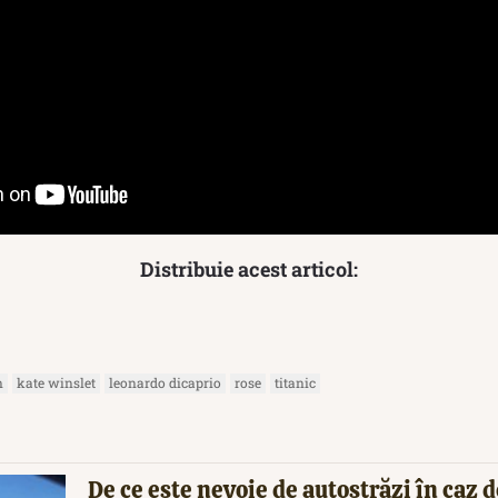
Distribuie acest articol:
n
kate winslet
leonardo dicaprio
rose
titanic
De ce este nevoie de autostrăzi în caz d