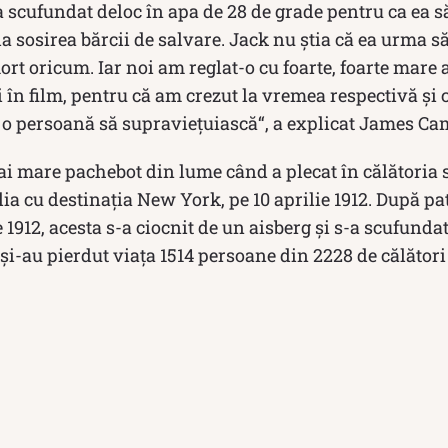
 scufundat deloc în apa de 28 de grade pentru ca ea s
la sosirea bărcii de salvare. Jack nu ştia că ea urma să
ort oricum. Iar noi am reglat-o cu foarte, foarte mare a
i în film, pentru că am crezut la vremea respectivă şi 
ce o persoană să supravieţuiască“, a explicat James C
mai mare pachebot din lume când a plecat în călătoria
 cu destinația New York, pe 10 aprilie 1912. După patr
e 1912, acesta s-a ciocnit de un aisberg și s-a scufundat 
i-au pierdut viața 1514 persoane din 2228 de călători