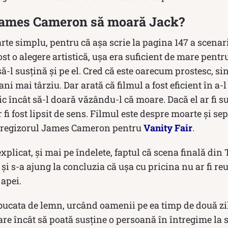
 James Cameron să moară Jack?
rte simplu, pentru că aşa scrie la pagina 147 a scenar
st o alegere artistică, uşa era suficient de mare pentru
ă-l susţină şi pe el. Cred că este oarecum prostesc, si
ani mai târziu. Dar arată că filmul a fost eficient în a-l
ic încât să-l doară văzându-l că moare. Dacă el ar fi s
r fi fost lipsit de sens. Filmul este despre moarte şi sep
t regizorul James Cameron pentru
Vanity Fair
.
licat, și mai pe îndelete, faptul că scena finală din T
i s-a ajung la concluzia că ușa cu pricina nu ar fi reuș
apei.
bucata de lemn, urcând oamenii pe ea timp de două zil
oare încât să poată susţine o persoană în întregime la 