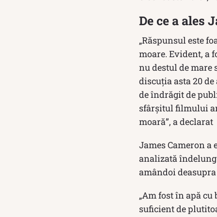
De ce a ales
„Răspunsul este foa
moare. Evident, a fo
nu destul de mare s
discuţia asta 20 de 
de îndrăgit de publ
sfârşitul filmului a
moară”, a declara
James Cameron a exp
analizată îndelung ș
amândoi deasupra 
„Am fost în apă cu 
suficient de plutit