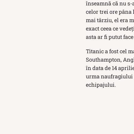
înseamnă că nu s-a
celor trei ore pâna 
mai târziu, el era m
exact ceea ce vedeţ
asta ar fi putut fa
Titanic a fost cel 
Southampton, Anglia
în data de 14 aprili
urma naufragiului ș
echipajului.