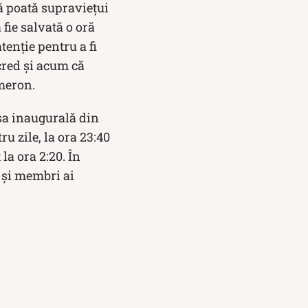
ă poată supravieţui
 fie salvată o oră
tenţie pentru a fi
cred şi acum că
ameron.
 sa inaugurală din
u zile, la ora 23:40
la ora 2:20. În
 și membri ai