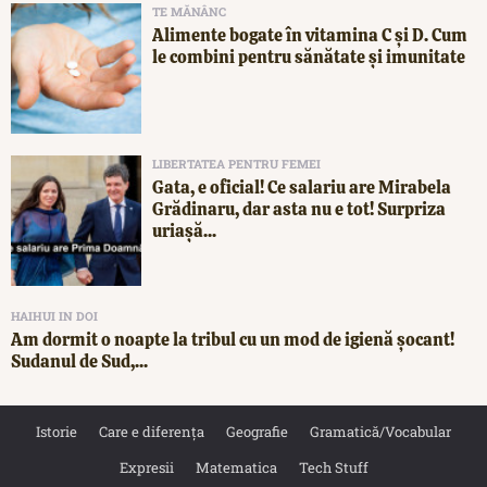
TE MĂNÂNC
Alimente bogate în vitamina C și D. Cum
le combini pentru sănătate și imunitate
LIBERTATEA PENTRU FEMEI
Gata, e oficial! Ce salariu are Mirabela
Grădinaru, dar asta nu e tot! Surpriza
uriașă...
HAIHUI IN DOI
Am dormit o noapte la tribul cu un mod de igienă șocant!
Sudanul de Sud,...
Istorie
Care e diferența
Geografie
Gramatică/Vocabular
Expresii
Matematica
Tech Stuff