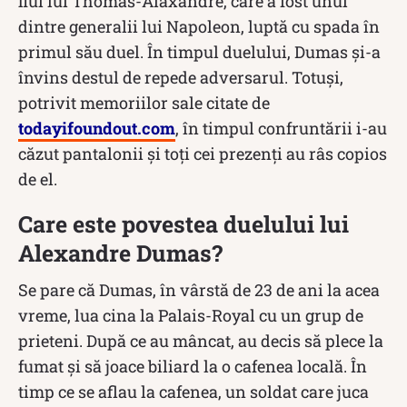
fiul lui Thomas-Alaxandre, care a fost unul
dintre generalii lui Napoleon, luptă cu spada în
primul său duel. În timpul duelului, Dumas și-a
învins destul de repede adversarul. Totuși,
potrivit memoriilor sale citate de
todayifoundout.com
, în timpul confruntării i-au
căzut pantalonii și toți cei prezenți au râs copios
de el.
Care este povestea duelului lui
Alexandre Dumas?
Se pare că Dumas, în vârstă de 23 de ani la acea
vreme, lua cina la Palais-Royal cu un grup de
prieteni. După ce au mâncat, au decis să plece la
fumat și să joace biliard la o cafenea locală. În
timp ce se aflau la cafenea, un soldat care juca