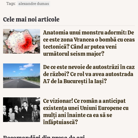
Tags:
alexandre dumas
Cele mai noi articole
Anatomia unui monstru adormit: De
ce este zona Vrancea o bombă cu ceas
tectonică? Când ar putea veni
următorul seism major?
De ce este nevoie de autostrăzi în caz
de război? Ce rol va avea autostrada
A7 de la București la Iași?
Ce vizionar! Ce român a anticipat
existența unei Uniuni Europene cu
mulți ani înainte ca ea să se
înfăptuiască?
Recomandări din presa de azi