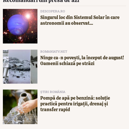
DESCOPERA.RO
Singurul loc din Sistemul Solar în care
astronomii au observat...
ROMANIATV.NET
Ninge ca-n povești, la început de august!
Oamenii schiază pe străzi
ȘTIRI ROMÂNIA
Pompă de apă pe benzină: soluție
practică pentru irigații, drenaj și
transfer rapid