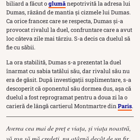
biliard a făcut o
glumă
nepotrivită la adresa lui
Dumas, râzând de mantia și cizmele lui Dumas.
Ca orice francez care se respecta, Dumas și-a
provocat rivalul la duel, confruntare care a avut
loc câteva zile mai târziu. S-a decis ca duelul să
fie cu săbii.
La ora stabilită, Dumas s-a prezentat la duel
înarmat cu sabia tatălui său, dar rivalul său nu
era de găsit. După investigații suplimentare, s-a
descoperit că oponentul său dormea dus, așa că
duelul a fost reprogramat pentru a doua zi la o
carieră de lângă cartierul Montmartre din
Paris
.
Averea cea mai de preţ e viaţa, şi viaţa noastră,
vă rog să mă credeţi, nu atârnă decât de un fir